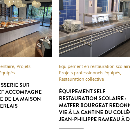
entaire
,
Projets
Equipement en restauration scolair
 équipés
Projets professionnels équipés
,
Restauration collective
ISSERIE SUR
ÉQUIPEMENT SELF
OCF ACCOMPAGNE
RESTAURATION SCOLAIRE :
E DE LA MAISON
MATFER BOURGEAT REDON
ERLAIS
VIE À LA CANTINE DU COLL
JEAN-PHILIPPE RAMEAU À D