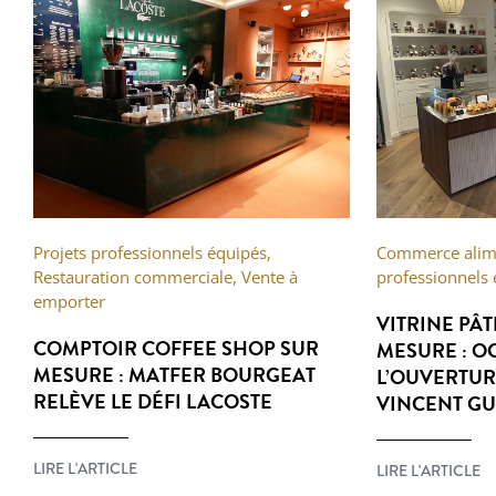
Projets professionnels équipés
,
Commerce alim
Restauration commerciale
,
Vente à
professionnels
emporter
VITRINE PÂT
COMPTOIR COFFEE SHOP SUR
MESURE : 
MESURE : MATFER BOURGEAT
L’OUVERTUR
RELÈVE LE DÉFI LACOSTE
VINCENT GU
LIRE L'ARTICLE
LIRE L'ARTICLE