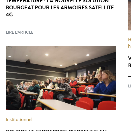
TEMPÉRATURE : LA NOUVELLE SOLUTION
BOURGEAT POUR LES ARMOIRES SATELLITE
4G
LIRE L'ARTICLE
H
h
V
B
L
Institutionnel