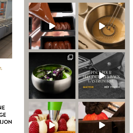
e
,
NE
ÈGE
IJON