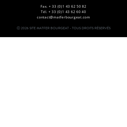
Fax. + 33 (0)1 43 62 50 82
Tél. + 33 (0)1 43 62 60 40
contact@matferbourgeat.com
Ⓒ 2026 SITE MATFER BOURGEAT - TOUS DROITS RÉSERVÉS