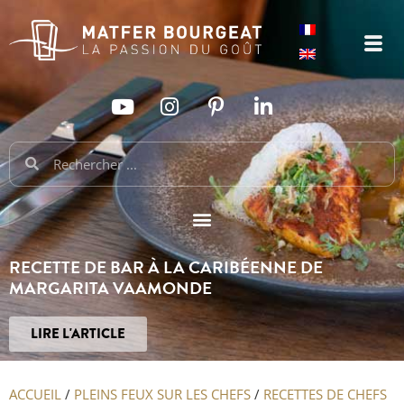
RECETTE DE BAR À LA CARIBÉENNE DE
MARGARITA VAAMONDE
LIRE L'ARTICLE
ACCUEIL
/
PLEINS FEUX SUR LES CHEFS
/
RECETTES DE CHEFS