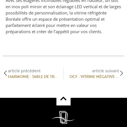
Avec ses étagères inclinables réglables en hauteur, un dos
en inox poli miroir et son éclairage LED vertical et de larges
possibilités de personnalisation, la vitrine réfrigérée
Boréale offre un espace de présentation optimal et
parfaitement éclairé pour mettre en valeur vos
préparations et créer de l’appétit pour vos clients.
article précédent
article suivant
HARMONIE : TABLE DE TRI QUI FACILITE L’ORGANISATION EN CUISINE
OCF : VITRINE NÉGATIVE VENTILÉE, L’ALLIANCE PARFAITE ENTRE TECHNOLOGIE ET GOURMANDISE