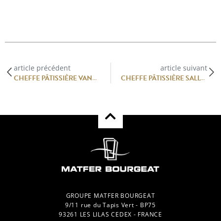
article précédent
article suivant
CHEFFE PÂTISSIÈRE VANESSA JOHNSON MENDOZA À L’HOTEL RITZ-CARLTON, LOS ANGELES
CHEFFE PÂTISSIÈRE SALLY CAMACHO MUELLER AU RESTAURANT JONATHAN CLUB, LOS ANGELES
GROUPE MATFER BOURGEAT
9/11 rue du Tapis Vert - BP75
93261 LES LILAS CEDEX - FRANCE