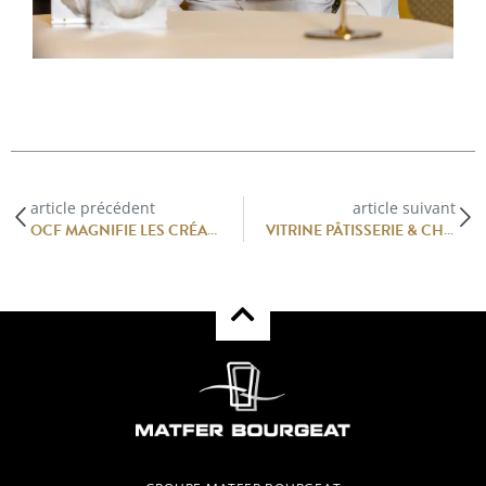
article précédent
article suivant
OCF MAGNIFIE LES CRÉATIONS PLEINES DE COULEURS DE LA PÂTISSERIE MACARONS & INSPIRATIONS.
VITRINE PÂTISSERIE & CHOCOLAT – BERNACHON CHOCOLATIER BY OCF MATFER BOURGEAT CREATION