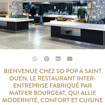
BIENVENUE CHEZ SO POP À SAINT
OUEN, LE RESTAURANT INTER-
ENTREPRISE FABRIQUÉ PAR
MATFER BOURGEAT, QUI ALLIE
MODERNITÉ, CONFORT ET CUISINE