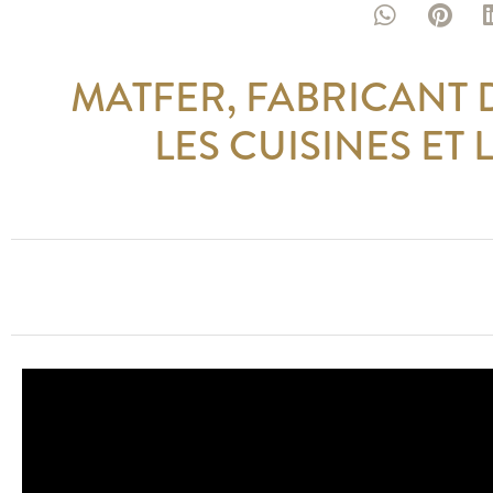
MATFER, FABRICANT 
LES CUISINES ET