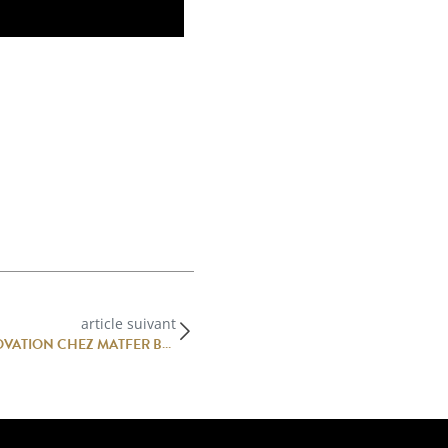
article suivant
DE LA TRADITION À L’AVENIR : DÉCOUVREZ L’INNOVATION CHEZ MATFER BOURGEAT