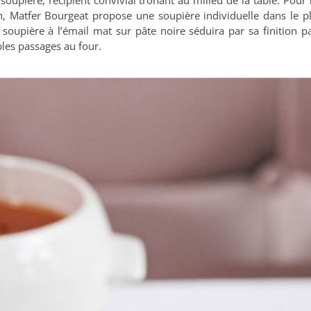
a soupière, récipient convivial trônant au milieu de la table. Pou
n, Matfer Bourgeat propose une soupière individuelle dans le plu
 soupière à l’émail mat sur pâte noire séduira par sa finition p
les passages au four.