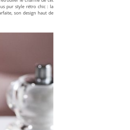
r retrouver le charme de cet
s pur style rétro chic : la
arfaite, son design haut de