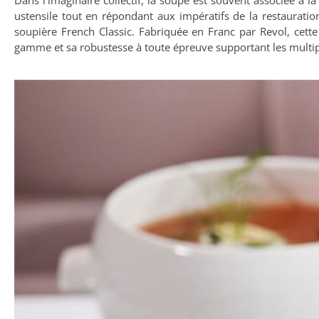
Dans l’imaginaire collectif, la soupe est souvent associée à l
ustensile tout en répondant aux impératifs de la restauratio
soupière French Classic. Fabriquée en Franc par Revol, cette
gamme et sa robustesse à toute épreuve supportant les multip