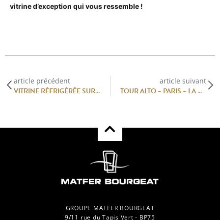
vitrine d’exception qui vous ressemble !
article précédent
article suivant
VITRINE RÉFRIGÉRÉE SUR MESURE : OCF SUBLIME LES DÉLICIEUSES CRÉATIONS DE L’ARTISAN PASSIONNÉ AUX BILTOKI
TOUR ALTO – PARIS – LA DÉFENSE : UNE VISION CONTEMPORAINE DU RESTAURANT D’ENTREPRISE PAR MATFER BOURGEAT
GROUPE MATFER BOURGEAT
9/11 rue du Tapis Vert - BP75